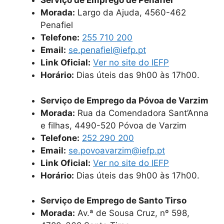
Serviço de Emprego de Penafiel
Morada:
Largo da Ajuda, 4560-462
Penafiel
Telefone:
255 710 200
Email:
se.penafiel@iefp.pt
Link Oficial:
Ver no site do IEFP
Horário:
Dias úteis das 9h00 às 17h00.
Serviço de Emprego da Póvoa de Varzim
Morada:
Rua da Comendadora Sant’Anna
e filhas, 4490-520 Póvoa de Varzim
Telefone:
252 290 200
Email:
se.povoavarzim@iefp.pt
Link Oficial:
Ver no site do IEFP
Horário:
Dias úteis das 9h00 às 17h00.
Serviço de Emprego de Santo Tirso
Morada:
Av.ª de Sousa Cruz, nº 598,