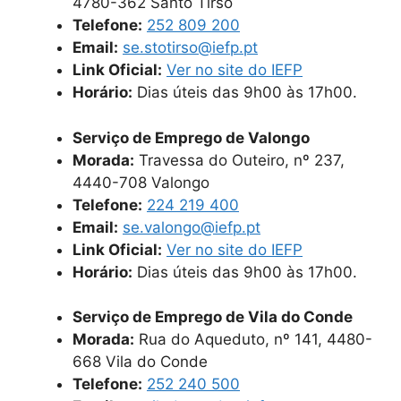
4780-362 Santo Tirso
Telefone:
252 809 200
Email:
se.stotirso@iefp.pt
Link Oficial:
Ver no site do IEFP
Horário:
Dias úteis das 9h00 às 17h00.
Serviço de Emprego de Valongo
Morada:
Travessa do Outeiro, nº 237,
4440-708 Valongo
Telefone:
224 219 400
Email:
se.valongo@iefp.pt
Link Oficial:
Ver no site do IEFP
Horário:
Dias úteis das 9h00 às 17h00.
Serviço de Emprego de Vila do Conde
Morada:
Rua do Aqueduto, nº 141, 4480-
668 Vila do Conde
Telefone:
252 240 500